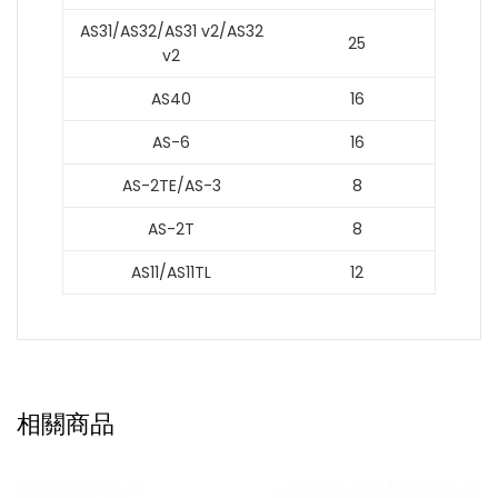
AS31/AS32/AS31 v2/AS32
25
v2
AS40
16
AS-6
16
AS-2TE/AS-3
8
AS-2T
8
AS11/AS11TL
12
相關商品