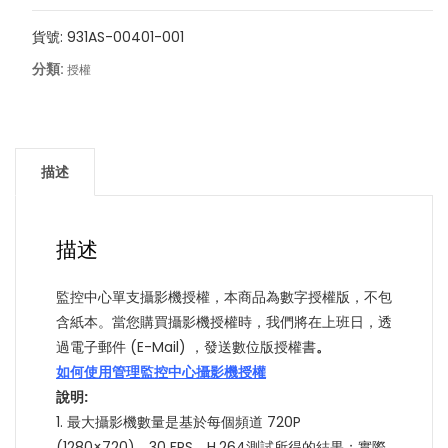
心
四
貨號:
931AS-00401-001
支
分類:
授權
攝
影
機
授
描述
權
數
位
描述
版
(AS-
監控中心單支攝影機授權，本商品為數字授權版，不包
SCL04)
含紙本。當您購買攝影機授權時，我們將在上班日，透
數
過電子郵件 (E-Mail) ，發送數位版授權書
。
量
如何使用管理監控中心攝影機授權
說明
:
1. 最大攝影機數量是基於每個頻道 720P
(1280×720)、30 FPS、H.264測試所得的結果；實際