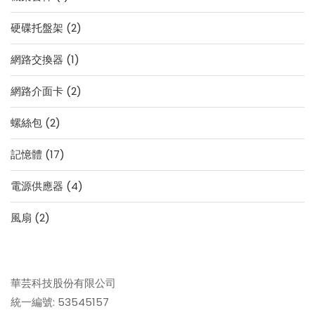
個
品
2
硬碟托盤架
2
產
個
品
1
網路交換器
1
產
個
品
2
網路介面卡
2
產
個
品
2
螺絲包
2
產
個
品
17
記憶體
17
產
個
品
4
電源供應器
4
產
個
品
2
風扇
2
產
個
品
產
品
華芸科技股份有限公司
統一編號: 53545157