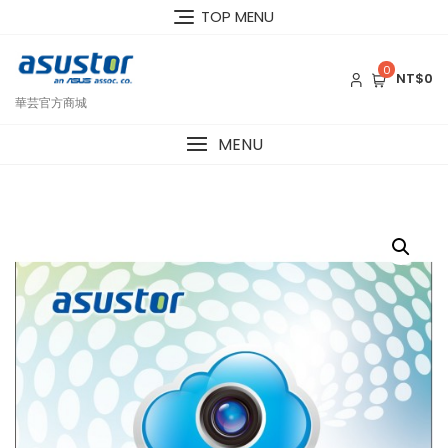
Skip
TOP MENU
to
content
0
NT$0
華芸官方商城
MENU