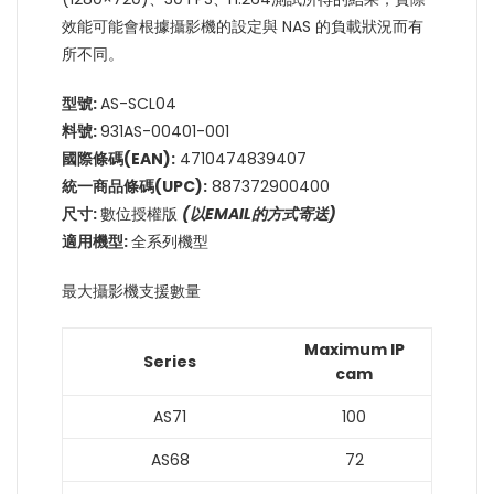
效能可能會根據攝影機的設定與 NAS 的負載狀況而有
所不同。
型號
:
AS-SCL04
料號
:
931AS-00401-001
國際條碼
(EAN):
4710474839407
統一商品條碼
(UPC):
887372900400
尺寸
:
數位授權版
(
以
EMAIL
的方式寄送
)
適用機型
:
全系列機型
最大攝影機支援數量
Maximum IP
Series
cam
AS71
100
AS68
72