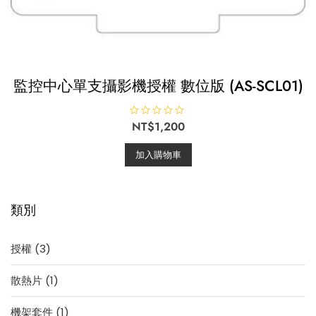
監控中心單支攝影機授權 數位版 (AS-SCL01)
評
NT$
1,200
分
0
滿
加入購物車
分
5
類別
3
授權
3
個
1
散熱片
1
產
個
品
1
機架套件
1
產