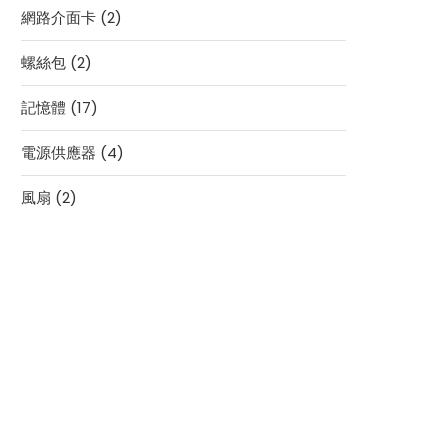
2
網路介面卡
2
產
個
品
2
螺絲包
2
產
個
品
17
記憶體
17
產
個
品
4
電源供應器
4
產
個
品
2
風扇
2
產
個
品
產
品