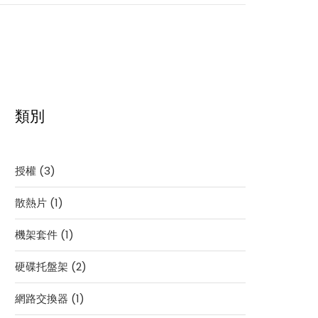
類別
3
授權
3
個
1
散熱片
1
產
個
品
1
機架套件
1
產
個
品
2
硬碟托盤架
2
產
個
品
1
網路交換器
1
產
個
品