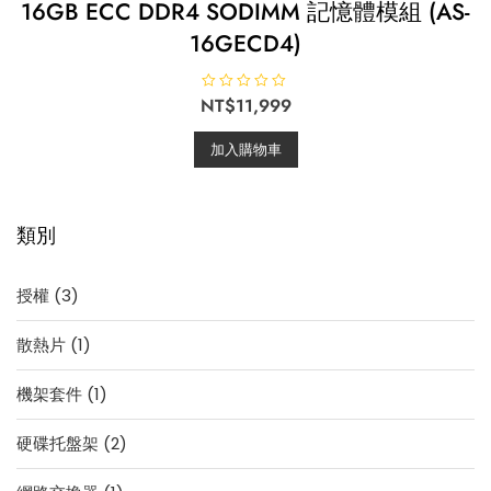
16GB ECC DDR4 SODIMM 記憶體模組 (AS-
16GECD4)
NT$
評
11,999
分
0
滿
加入購物車
分
5
類別
3
授權
3
個
1
散熱片
1
產
個
品
1
機架套件
1
產
個
品
2
硬碟托盤架
2
產
個
品