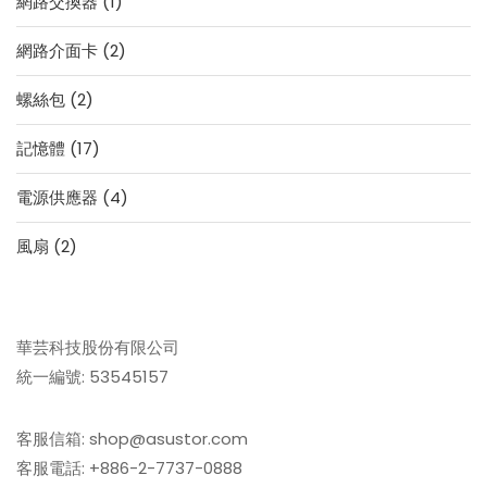
1
網路交換器
1
產
個
品
2
網路介面卡
2
產
個
品
2
螺絲包
2
產
個
品
17
記憶體
17
產
個
品
4
電源供應器
4
產
個
品
2
風扇
2
產
個
品
產
品
華芸科技股份有限公司
統一編號: 53545157
客服信箱: shop@asustor.com
客服電話: +886-2-7737-0888