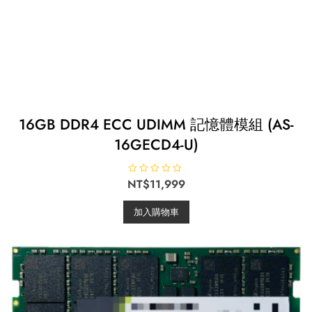
16GB DDR4 ECC UDIMM 記憶體模組 (AS-
16GECD4-U)
NT$
評
11,999
分
0
滿
加入購物車
分
5