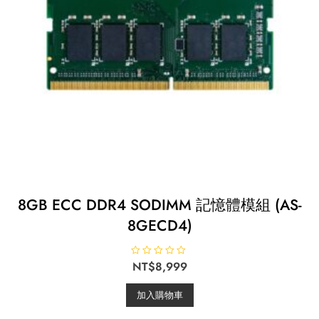
8GB ECC DDR4 SODIMM 記憶體模組 (AS-
8GECD4)
評
NT$
8,999
分
0
滿
加入購物車
分
5