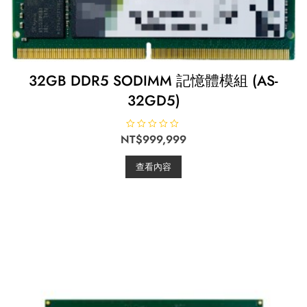
32GB DDR5 SODIMM 記憶體模組 (AS-
32GD5)
NT$
評
999,999
分
0
滿
查看內容
分
5